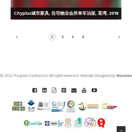
Cityplus城市家具, 住宅物业会所单车泊架, 荃湾, 2018
1
2
3
4
© 2022 Program Contractors All rights reserved. Website Designed by
Wavenex