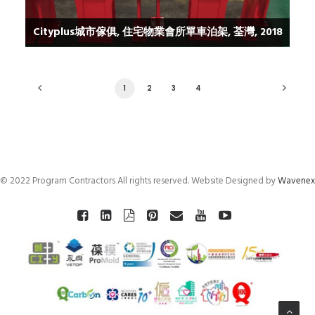
Cityplus城市傢俱, 住宅物業會所單車泊架, 荃灣, 2018
1
2
3
4
© 2022 Program Contractors All rights reserved. Website Designed by
Wavenex