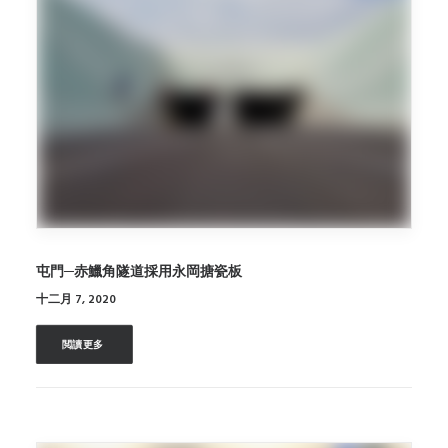
屯門─赤鱲角隧道採用永岡搪瓷板
十二月 7, 2020
閲讀更多 