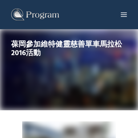
葆岡參加維特健靈慈善單車馬拉松
服務及產品
2016活動
工程項目
生產中心
最新消息
關於葆岡
聯絡我們
繁體
ENG
简体