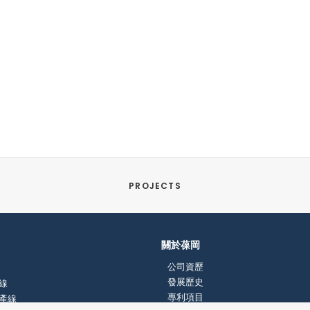
PROJECTS
關於葆岡
公司資歷
發展歷史
線
專利項目
產線