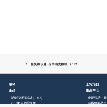
搪瓷標示牌, 孫中山史蹟徑, 2012
服務
工程項目
產品
生產中心
製造和組裝設計(DFMA)
金屬製品生產
VETOP 永岡搪瓷板
結構鋼製品生